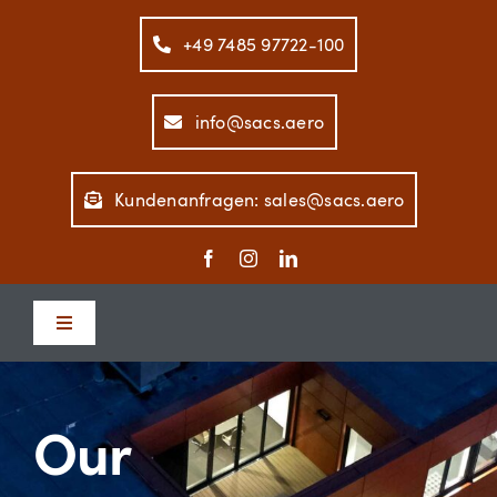
Zum
Inhalt
+49 7485 97722-100
springen
info@sacs.aero
Kundenanfragen: sales@sacs.aero
Toggle
Navigation
Home
Our
Unternehmen