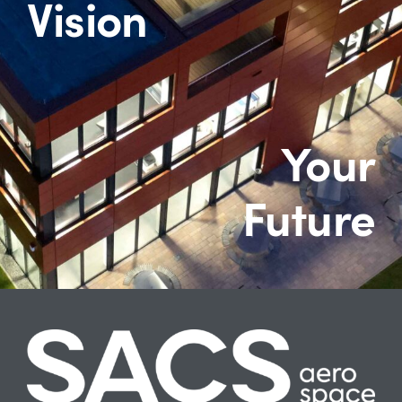
Vision
Aerospace Solutions
EQM
Your
Newsroom
Future
Karriere
Downloads
Kontakt
Deutsch