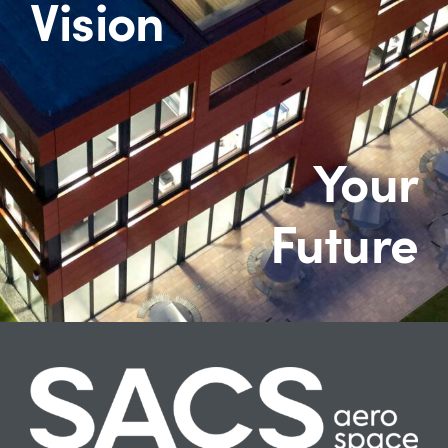
Vision
Aerospace Solutions
EQM
Your
Newsroom
Future
Karriere
Downloads
Kontakt
Deutsch