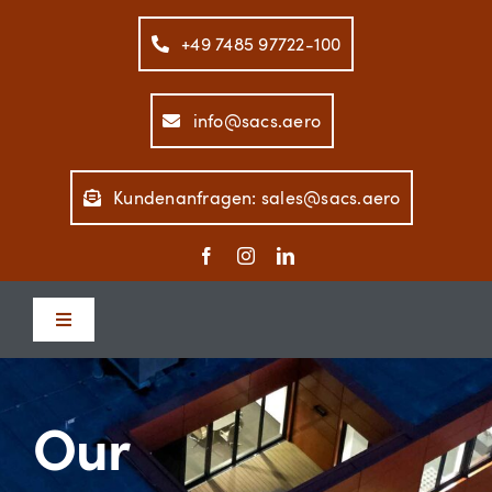
Zum
Inhalt
+49 7485 97722-100
springen
info@sacs.aero
Kundenanfragen: sales@sacs.aero
Toggle
Navigation
Home
Our
Unternehmen