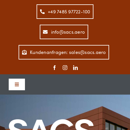
Zum
Inhalt
+49 7485 97722-100
springen
info@sacs.aero
Kundenanfragen: sales@sacs.aero
Toggle
Navigation
Home
Unternehmen