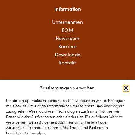
Information
Unternehmen
EQM
Newsroom
Karriere
Downloads
Kontakt
Aerospace Solutions
Zustimmungen verwalten
Structural Components
Um dir ein optimales Erlebnis zu bieten, verwenden wir Technologien
wie Cookies, um Geräteinformationen zu speichern und/oder darauf
Mechanical Solutions
zuzugreifen. Wenn du diesen Technologien zustimmst, können wir
Standard Hardware
Daten wie das Surfverhalten oder eindeutige IDs auf dieser Website
verarbeiten. Wenn du deine Zustimmung nicht erteilst oder
Fastener Technologies
zurückziehst, können bestimmte Merkmale und Funktionen
beeinträchtigt werden.