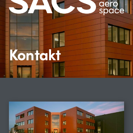
Aerospace Solutions
EQM
Kontakt
Newsroom
Karriere
Downloads
Kontakt
Deutsch