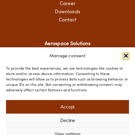
Career
Downloads
Contact
Aerospace Solutions
Manage consent
Structural Components
Mechanical Solutions
To provide the best experiences, we use technologies like cookies to
Standard Hardware
store and/or access device information. Consenting to these
technologies will allow us to process data such as browsing behavior or
Fastener Technologies
unique IDs on this site. Not consenting or withdrawing consent, may
adversely affect certain features and functions.
Social Media
Accept
Decline
© 2025 SACS Aerospace |
Imprint
|
Privacy Policy
|
View settings