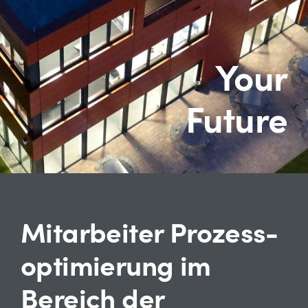
EQM
Your
Newsroom
Future
Career
Downloads
Contact
Mitarbeiter Prozess-
English
optimierung im
Bereich der