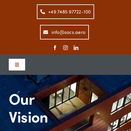
Skip
to
+49 7485 97722-100
content
info@sacs.aero
Toggle
Navigation
Home
Our
Company
Vision
Aerospace Solutions